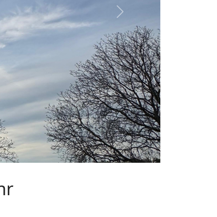
Next
hr