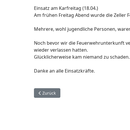
Einsatz am Karfreitag (18.04.)
Am frühen Freitag Abend wurde die Zeller 
Mehrere, wohl jugendliche Personen, waren
Noch bevor wir die Feuerwehrunterkunft ve
wieder verlassen hatten.
Glücklicherweise kam niemand zu schaden.
Danke an alle Einsatzkräfte.
Vorheriger Beitrag: 02.05.2025 - (F2) Brand i
Zurück