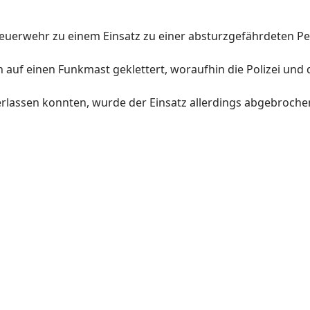
Feuerwehr zu einem Einsatz zu einer absturzgefährdeten P
 auf einen Funkmast geklettert, woraufhin die Polizei und
rlassen konnten, wurde der Einsatz allerdings abgebroche
n/von Gebäuden