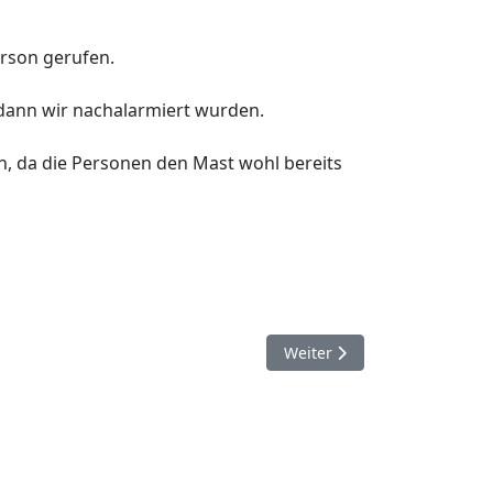
erson gerufen.
 dann wir nachalarmiert wurden.
n, da die Personen den Mast wohl bereits
Nächster Beitrag: 30.03.202
Weiter