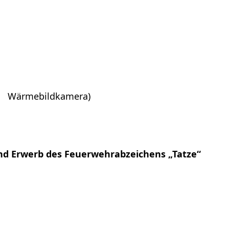
ze, Wärmebildkamera)
d Erwerb des Feuerwehrabzeichens „Tatze“
m