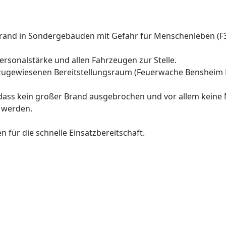
rand in Sondergebäuden mit Gefahr für Menschenleben (F3Y
rsonalstärke und allen Fahrzeugen zur Stelle.
ugewiesenen Bereitstellungsraum (Feuerwache Bensheim M
r, dass kein großer Brand ausgebrochen und vor allem kein
 werden.
für die schnelle Einsatzbereitschaft.
tützung des Rettungsdienstes