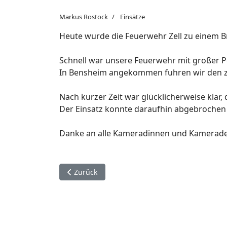
Markus Rostock
Einsätze
Heute wurde die Feuerwehr Zell zu einem B
Schnell war unsere Feuerwehr mit großer Pe
In Bensheim angekommen fuhren wir den z
Nach kurzer Zeit war glücklicherweise kla
Der Einsatz konnte daraufhin abgebrochen
Danke an alle Kameradinnen und Kameraden 
Vorheriger Beitrag: 03.03.2025 - (H1Y) Unters
Zurück