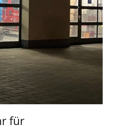
Next
r für