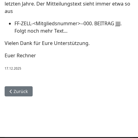
letzten Jahre. Der Mitteilungstext sieht immer etwa so
aus
FF-ZELL-<Mitgliedsnummer>--000. BEITRAG JJJJ.
Folgt noch mehr Text...
Vielen Dank für Eure Unterstützung.
Euer Rechner
17.12.2025
Vorheriger Beitrag: Kerb 2026
Zurück